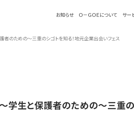
－ＧＯＥ
お知らせ
Ｏ－ＧＯＥについて
サー
保護者のための～三重のシゴトを知る！地元企業出会いフェス
】～学生と保護者のための～三重