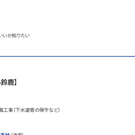
いいか知りたい
ル鈴鹿】
備工事（下水道管の保守など）