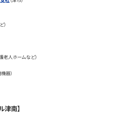
重支社
（津市）
ど）
護老人ホームなど）
機器）
ール津南】