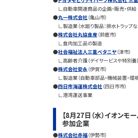
●
トヨタモビリティパーツ株式会社 三
∟自動車関連商品の企画・販売・供給
●
丸一株式会社
（亀山市）
∟製造業（水廻り製品：排水トラップな
●
株式会社丸協食産
（鈴鹿市）
∟食肉加工品の製造
●
社会福祉法人三重ベタニヤ
（津市）
∟高齢者介護（デイサービスや特別養
●
株式会社安永
（伊賀市）
∟製造業（自動車部品・機械装置・環境
●
四日市海運株式会社
（四日市市）
∟港湾運送事業
【8月27日（水）イオンモ
参加企業
●
株式会社赤福
（伊勢市）